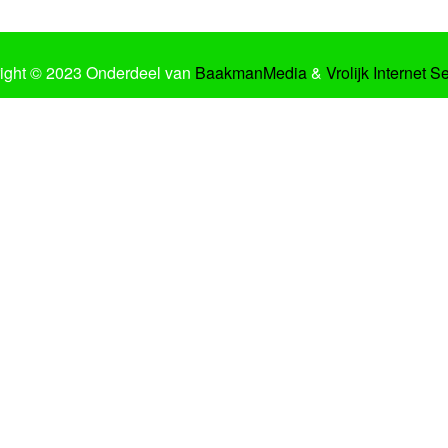
ight © 2023 Onderdeel van
BaakmanMedia
&
Vrolijk Internet S