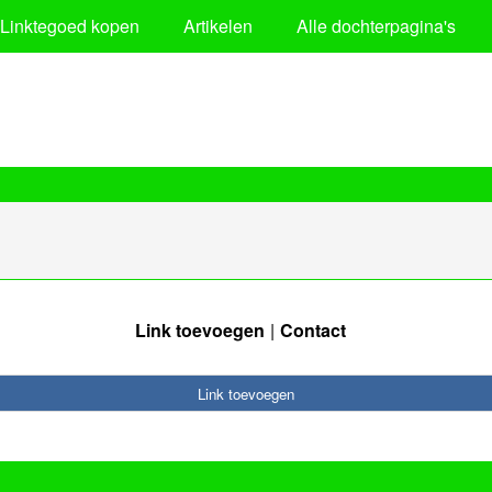
Linktegoed kopen
Artikelen
Alle dochterpagina's
Link toevoegen
Contact
Link toevoegen