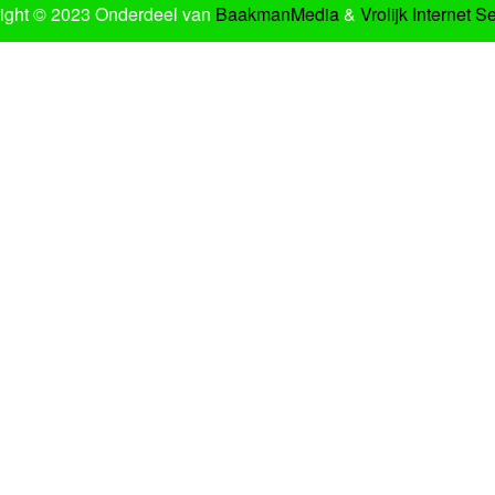
ight © 2023 Onderdeel van
BaakmanMedia
&
Vrolijk Internet S